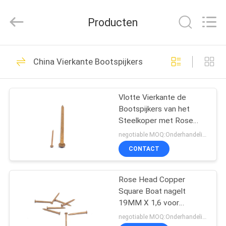
Yuanjia
Leren
Business
Producten
License.
All
Rights
Reserved.
HUIS
51
China Vierkante Bootspijkers
Roestvrij
PRODUCTEN
staalspijkers
Vlotte Vierkante de
Bootspijkers van het
ONGEVEER
Steelkoper met Rose
ONS
Head 2“ X 12g
negotiable MOQ:Onderhandeling
CONTACT
54
FABRIEKSREIS
Plastic
Rose Head Copper
Square Boat nagelt
KWALITEITSCONTROLE
Hoofdspijkers
19MM X 1,6 voor
Gezicht het Nagelen
negotiable MOQ:Onderhandeling