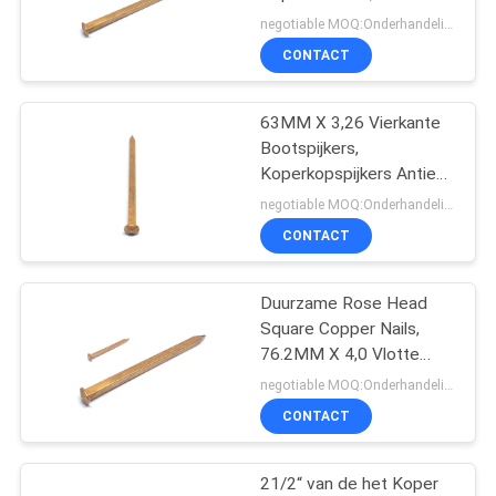
Oppoetsende Houten
negotiable MOQ:Onderhandeling
Bootspijkers
CONTACT
16
Vlakke
63MM X 3,26 Vierkante
Bootspijkers,
Hoofdspijkers
Koperkopspijkers Antieke
Rose Head Nails
negotiable MOQ:Onderhandeling
CONTACT
Duurzame Rose Head
13
Square Copper Nails,
De Spijkers van de
76.2MM X 4,0 Vlotte
Steelspijkers
negotiable MOQ:Onderhandeling
draaisteel
CONTACT
21/2“ van de het Koper