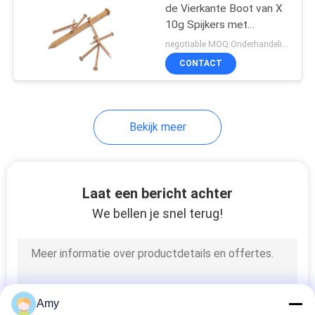
de Vierkante Boot van X
10g Spijkers met
9
Langere
negotiable MOQ:Onderhandeling
Levensverwachting
CONTACT
Vlotte Steelspijkers
Bekijk meer
7
Laat een bericht achter
De Spijkers van de
We bellen je snel terug!
roestvrij staalrol
Amy