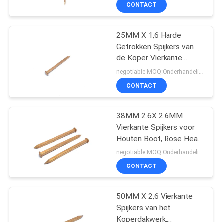
CONTACTEER
CONTACT
ONS
25MM X 1,6 Harde
37
Getrokken Spijkers van
VERZOEK
de Koper Vierkante
De Spijkers van de
OM EEN
Boot/Klinknagel
negotiable MOQ:Onderhandeling
ringssteel
Natuurlijke Kleur
CITAAT
CONTACT
SITEMAP
38MM 2.6X 2.6MM
Vierkante Spijkers voor
Houten Boot, Rose Head
PRIVACY
14
Copper Nails
negotiable MOQ:Onderhandeling
POLICY
De Spijkers van de
CONTACT
schroefsteel
50MM X 2,6 Vierkante
Spijkers van het
Koperdakwerk,