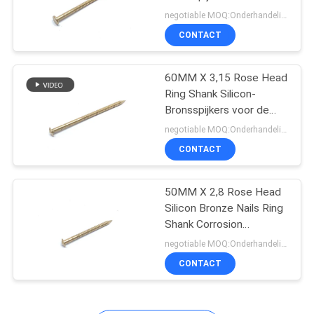
Groefsilicium, OEM
negotiable MOQ:Onderhandeling
Vlakke Hoofdspijkers
CONTACT
16
Vlakke
60MM X 3,15 Rose Head
Ring Shank Silicon-
Hoofdspijkers
Bronsspijkers voor de
Bootbouw
negotiable MOQ:Onderhandeling
CONTACT
50MM X 2,8 Rose Head
13
Silicon Bronze Nails Ring
De Spijkers van de
Shank Corrosion
Resistance
negotiable MOQ:Onderhandeling
draaisteel
CONTACT