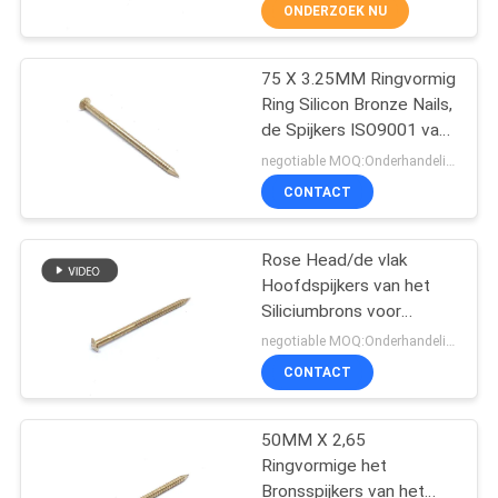
CONTACTEER
ONDERZOEK NU
ONS
75 X 3.25MM Ringvormig
37
Ring Silicon Bronze Nails,
VERZOEK
de Spijkers ISO9001 van
De Spijkers van de
OM EEN
de Bronsboot
negotiable MOQ:Onderhandeling
ringssteel
CITAAT
CONTACT
SITEMAP
Rose Head/de vlak
Hoofdspijkers van het
Siliciumbrons voor
PRIVACY
14
Houten Project 50 X
negotiable MOQ:Onderhandeling
2.8MM
POLICY
De Spijkers van de
CONTACT
schroefsteel
50MM X 2,65
Ringvormige het
Bronsspijkers van het