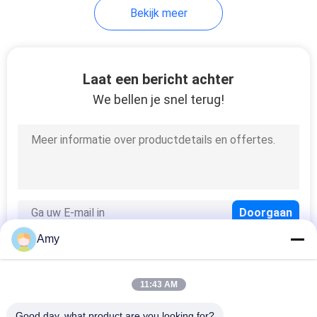
Bekijk meer
9
Vlotte Steelspijkers
Laat een bericht achter
We bellen je snel terug!
7
De Spijkers van de
Amy
roestvrij staalrol
11:43 AM
populaire categorieën
Alle
Good day, what product are you looking for?