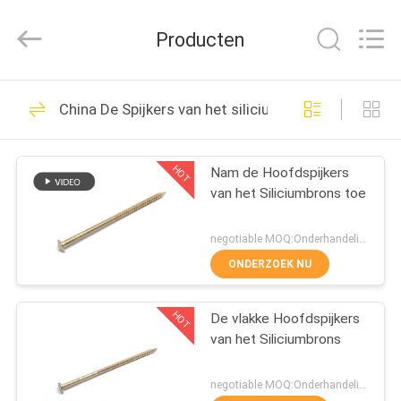
Yuanjia
Leren
Business
Producten
License.
All
Rights
Reserved.
HUIS
51
China De Spijkers van het siliciumbrons
Roestvrij
PRODUCTEN
staalspijkers
HOT
Nam de Hoofdspijkers
van het Siliciumbrons toe
ONGEVEER
ONS
negotiable MOQ:Onderhandeling
ONDERZOEK NU
54
FABRIEKSREIS
Plastic
HOT
De vlakke Hoofdspijkers
van het Siliciumbrons
KWALITEITSCONTROLE
Hoofdspijkers
negotiable MOQ:Onderhandeling