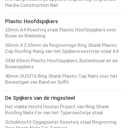
CONTACTEER
Hardie Construction Nail
ONS
Plastic Hoofdspijkers
VERZOEK
25mm A4 Roestvrij staal Plastic Hoofdspijkers voor
Bouw en Bekleding
OM EEN
50mm X 2.65mm de Ringvormige Ring Shank Plastic
CITAAT
Cap Roofing-Rang van het Spijkersroestvrije staal A4
OEM 65mm Plastic Hoofdspijkers, Buitenbouw en de
Bouwspijkers
SITEMAP
40mm SUS316 Ring Shank Plastic Cap Nails voor het
Bevestigen van Band en Soffit
PRIVACY
POLICY
De Spijkers van de ringssteel
Het vlakke Hoofd Houten Project van Ring Shank
Roofing Nails For van het Typeroestvrije staal
Schokhoofd Opgepoetst Roestvrij staal Ringvormig
Ring Shank Nails For Timbers