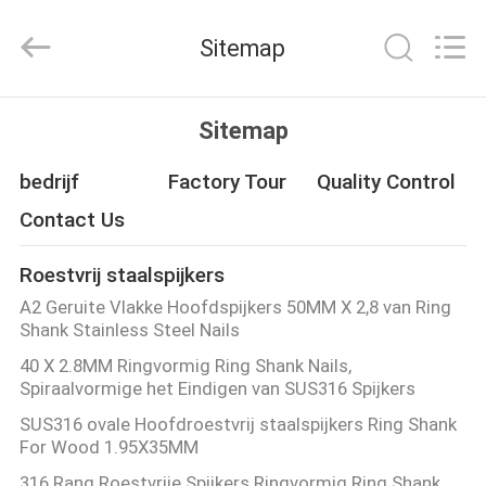
Yuanjia
Leren
Business
Sitemap
License.
All
Rights
Reserved.
HUIS
Sitemap
PRODUCTEN
bedrijf
Factory Tour
Quality Control
Contact Us
ONGEVEER
Roestvrij staalspijkers
ONS
A2 Geruite Vlakke Hoofdspijkers 50MM X 2,8 van Ring
Shank Stainless Steel Nails
FABRIEKSREIS
40 X 2.8MM Ringvormig Ring Shank Nails,
Spiraalvormige het Eindigen van SUS316 Spijkers
KWALITEITSCONTROLE
SUS316 ovale Hoofdroestvrij staalspijkers Ring Shank
For Wood 1.95X35MM
316 Rang Roestvrije Spijkers Ringvormig Ring Shank