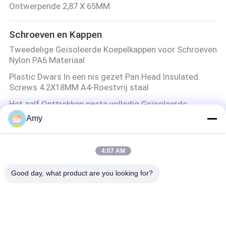
Ontwerpende 2,87 X 65MM
Schroeven en Kappen
Tweedelige Geïsoleerde Koepelkappen voor Schroeven
Nylon PA6 Materiaal
Plastic Dwars In een nis gezet Pan Head Insulated
Screws 4.2X18MM A4-Roestvrij staal
Het zelf Onttrekken paste volledig Geïsoleerde
Schroeven 316 Roestvrij staal in
Amy
3.5-4.2 hoofdabs Schroefdeksels met de
Oppervlaktebehandeling van Chrome
4:07 AM
Roestvrij staalspijkers
Good day, what product are you looking for?
50 X 2.8mm de Ringvormige Hoofdspijkers van Ring
Shank Stainless Steel Lost voor Hout
Plastic Hoofdspijkers