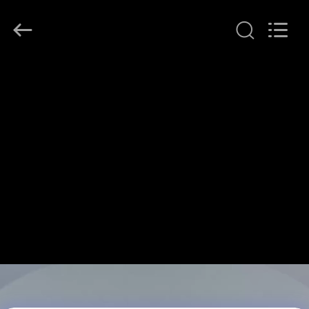
Yuanjia
Leren
Business
License.
All
Rights
Reserved.
HUIS
PRODUCTEN
ONGEVEER
ONS
FABRIEKSREIS
KWALITEITSCONTROLE