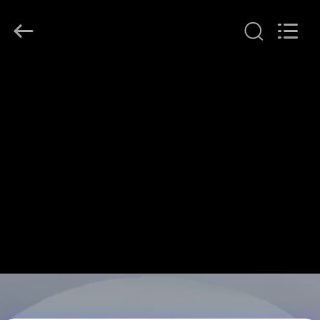
Yuanjia
Leren
Business
License.
All
Rights
Reserved.
HUIS
PRODUCTEN
ONGEVEER
ONS
FABRIEKSREIS
KWALITEITSCONTROLE