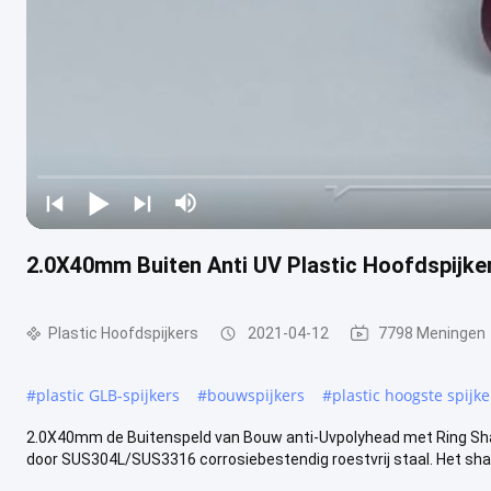
2.0X40mm Buiten Anti UV Plastic Hoofdspijke
Plastic Hoofdspijkers
2021-04-12
7798 Meningen
#
plastic GLB-spijkers
#
bouwspijkers
#
plastic hoogste spijke
2.0X40mm de Buitenspeld van Bouw anti-Uvpolyhead met Ring Sha
door SUS304L/SUS3316 corrosiebestendig roestvrij staal. Het shat