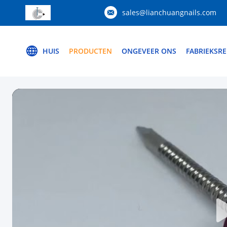
sales@lianchuangnails.com
HUIS
PRODUCTEN
ONGEVEER ONS
FABRIEKSRE