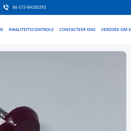
86-573-84185293
IS
KWALITEITSCONTROLE
CONTACTEER ONS
VERZOEK OM E