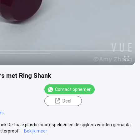
rs met Ring Shank
Contact opnemen
Deel
rs
nk De taaie plastic hoofdspelden en de spijkers worden gemaakt
terproof ...
Bekijk meer