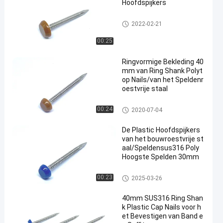
Hoofdspijkers
Plastic Hoofdspijkers
2022-02-21
00:25
Ringvormige Bekleding 40
mm van Ring Shank Polyt
op Nails/van het Speldenr
oestvrije staal
Plastic Hoofdspijkers
00:24
2020-07-04
De Plastic Hoofdspijkers
van het bouwroestvrije st
aal/Speldensus316 Poly
Hoogste Spelden 30mm
Plastic Hoofdspijkers
00:23
2025-03-26
40mm SUS316 Ring Shan
k Plastic Cap Nails voor h
et Bevestigen van Band e