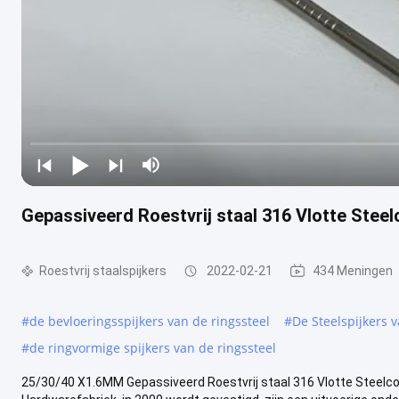
Gepassiveerd Roestvrij staal 316 Vlotte Ste
Roestvrij staalspijkers
2022-02-21
434 Meningen
#
de bevloeringsspijkers van de ringssteel
#
De Steelspijkers v
#
de ringvormige spijkers van de ringssteel
25/30/40 X1.6MM Gepassiveerd Roestvrij staal 316 Vlotte Steelco