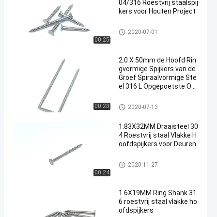
04/316 Roestvrij staalspij
kers voor Houten Project
Roestvrij staalspijkers
2020-07-01
00:25
2.0 X 50mm de Hoofd Rin
gvormige Spijkers van de
Groef Spiraalvormige Ste
el 316 L Opgepoetste Opp
ervlakte
Roestvrij staalspijkers
00:28
2020-07-13
1.83X32MM Draaisteel 30
4 Roestvrij staal Vlakke H
oofdspijkers voor Deuren
Roestvrij staalspijkers
2020-11-27
00:24
1.6X19MM Ring Shank 31
6 roestvrij staal vlakke ho
ofdspijkers