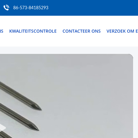
86-573-84185293
IS
KWALITEITSCONTROLE
CONTACTEER ONS
VERZOEK OM E