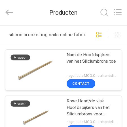
Yuanjia
Leren
Business
Producten
License.
All
Rights
Reserved.
HUIS
silicon bronze ring nails online fabricage
PRODUCTEN
Nam de Hoofdspijkers
van het Siliciumbrons toe
ONGEVEER
ONS
negotiable MOQ:Onderhandeling
CONTACT
FABRIEKSREIS
Rose Head/de vlak
Hoofdspijkers van het
KWALITEITSCONTROLE
Siliciumbrons voor
Houten Project 50 X
negotiable MOQ:Onderhandeling