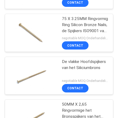
2.8MM
CONTACTEER
CONTACT
ONS
75 X 3.25MM Ringvormig
Ring Silicon Bronze Nails,
VERZOEK
de Spijkers ISO9001 van
OM EEN
de Bronsboot
negotiable MOQ:Onderhandeling
CITAAT
CONTACT
SITEMAP
De vlakke Hoofdspijkers
van het Siliciumbrons
PRIVACY
negotiable MOQ:Onderhandeling
POLICY
CONTACT
50MM X 2,65
Ringvormige het
Bronsspijkers van het