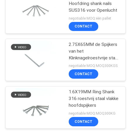
Hoofdring shank nails
SUS316 voor Openlucht
negotiable MOQ:één pallet
CONTACT
2.75X65MM de Spijkers
van het
Klinknagelroestvrije staal
met Ring Shank
negotiable MOQ:MOQ300KGS
CONTACT
1.6X19MM Ring Shank
316 roestvrij staal vlakke
hoofdspijkers
negotiable MOQ:MOQ300KG
CONTACT