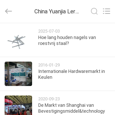
Yuanjia
Leren
Business
China Yuanjia Leren Business License bedrijf nieuws
License.
All
Rights
Reserved.
HUIS
2025-07-03
Hoe lang houden nagels van
PRODUCTEN
roestvrij staal?
ONGEVEER
2016-01-29
ONS
Internationale Hardwaremarkt in
Keulen
FABRIEKSREIS
2020-09-23
KWALITEITSCONTROLE
De Markt van Shanghai van
Bevestigingsmiddel&technology