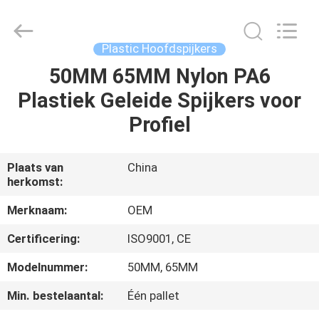
Yuanjia
Leren
Business
License.
All
Plastic Hoofdspijkers
Rights
Reserved.
50MM 65MM Nylon PA6
HUIS
Plastiek Geleide Spijkers voor
PRODUCTEN
Profiel
ONGEVEER
Plaats van
China
herkomst:
ONS
Merknaam:
OEM
FABRIEKSREIS
Certificering:
ISO9001, CE
Modelnummer:
50MM, 65MM
KWALITEITSCONTROLE
Min. bestelaantal:
Één pallet