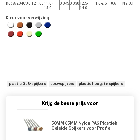
D668/204CU
0.12
1.00
11.0-
0.045
0.030
12.5-
1.6-2.5
0.6
N ≤ 0.1
15.0
14.0
Kleur voor verwijzing
plastic GLB-spijkers
bouwspijkers
plastic hoogste spijkers
Krijg de beste prijs voor
50MM 65MM Nylon PA6 Plastiek
Geleide Spijkers voor Profiel