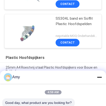
CONTACT
SS304L band en Soffit
Plastic Hoofdspelden
negotiable MOQ:Onderhandeling
CONTACT
Plastic Hoofdspijkers
25mm A4 Roestvrij staal Plastic Hoofdspijkers voor Bouw en
Bekleding
Amy
50mm X 2.65mm de Ringvormige Ring Shank Plastic Cap
Roofing-Rang van het Spijkersroestvrije staal A4
4:59 AM
OEM 65mm Plastic Hoofdspijkers, Buitenbouw en de
Bouwspijkers
Good day, what product are you looking for?