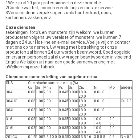
1We zijn al 20 jaar professioneel in deze branche.
2Goede kwaliteit, concurrerende prijs en beste service.
3Verscheidene verpakkingen zoals houten kast, doos,
kartonnen, zakken, enz.
Onze diensten
tekeningen, foto's en monsters zijn welkom. we kunnen
produceren volgens uw vereiste of monsters. we kunnen 7
dagen x 24 uur Hot-line en e-mail service.,Voel je vrij om contact
met ons op te nemen. Uw vraag met betrekking tot onze
producten zal binnen 24 uur worden beantwoord. Goed opgeleid
en ervaren personeel zal al uw vragen beantwoorden in vloeiend
Engels.We kijken uit naar een goede samenwerking met
uWelkom bij onze fabriek.
Chemische samenstelling van nagelmateriaal
SUS
Chemische samenstelling (%)
C≤
Si≤
Mn ≤
P≤
S≤
Cr≤
Ni
Mo.
andere
304
0.08
1.00
2.00
0.045
0.030
18.0-
8.0-10
20.0
304HC
0.08
1.00
2.00
0.045
0.030
18.0-
8.0-10
Cu 2-3
20.0
304L
0.03
1.00
2.00
0.045
0.030
18.0-
8.0-10
20.0
316
0.08
1.00
2.00
0.035
0.030
16.0-
10.0-
2.0-
18.0
14.0
3.0
316L
0.03
1.00
2.00
0.035
0.030
16.0-
10.0-
2.0-
18.0
14.0
3.0
201CU
0.12
1.00
7.5-10.0
0.045
0.030
13.5-16
3.5-5.5
0.5
N ≤ 0.1