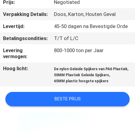
CONTACTEER
Prijs:
Negotiated
ONS
Verpakking Details:
Doos, Karton, Houten Geval
Levertijd:
45-50 dagen na Bevestigde Orde
VERZOEK
Betalingscondities:
T/T of L/C
OM EEN
Levering
800-1000 ton per Jaar
CITAAT
vermogen:
Hoog licht:
,
De nylon Geleide Spijkers van PA6 Plastiek
SITEMAP
,
50MM Plastiek Geleide Spijkers
65MM plastic hoogste spijkers
PRIVACY
BESTE PRIJS
POLICY