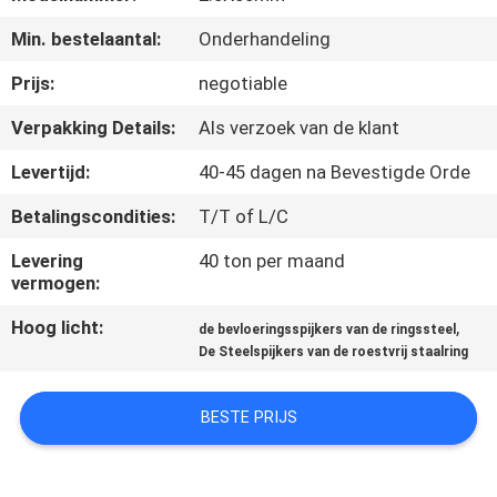
CONTACTEER
Min. bestelaantal:
Onderhandeling
ONS
Prijs:
negotiable
VERZOEK
Verpakking Details:
Als verzoek van de klant
OM EEN
Levertijd:
40-45 dagen na Bevestigde Orde
CITAAT
Betalingscondities:
T/T of L/C
SITEMAP
Levering
40 ton per maand
vermogen:
Hoog licht:
,
PRIVACY
de bevloeringsspijkers van de ringssteel
De Steelspijkers van de roestvrij staalring
POLICY
BESTE PRIJS