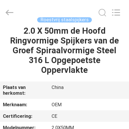
Yuanjia
Leren
Business
License.
All
Roestvrij staalspijkers
Rights
Reserved.
2.0 X 50mm de Hoofd
HUIS
Ringvormige Spijkers van de
PRODUCTEN
Groef Spiraalvormige Steel
316 L Opgepoetste
ONGEVEER
Oppervlakte
ONS
Plaats van
China
herkomst:
FABRIEKSREIS
Merknaam:
OEM
KWALITEITSCONTROLE
Certificering:
CE
Modelnummer:
2.0X50MM