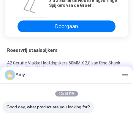
2.0 X 50mm de Hoofd Ringvormige
Spijkers van de Groef
Spiraalvormige Steel 316 L
Opgepoetste Oppervlakte
Doorgaan
Roestvrij staalspijkers
A2 Geruite Vlakke Hoofdspijkers 50MM X 2,8 van Ring Shank
Stainless Steel Nails
Amy
40 X 2.8MM Ringvormig Ring Shank Nails, Spiraalvormige het
Eindigen van SUS316 Spijkers
12:19 PM
SUS316 ovale Hoofdroestvrij staalspijkers Ring Shank For
Wood 1.95X35MM
Good day, what product are you looking for?
populaire categorieën
Alle