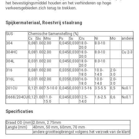
het bevestigingsmiddel houden en het verhinderen op hoge
verkeersgebieden zich terug te trekken.
Spijkermateriaal, Roestvrij staalrang
SUS
Chemische Samenstelling (%)
C≤
Si≤
Mn≤
P≤
S≤
Cr≤
Ni
Mo
andere
304
0,08
1.00
2.00
0,045
0,030
18.0-
8.0-10
20.0
304HC
0,08
1.00
2.00
0,045
0,030
18.0-
8.0-10
Cu 2-3
20.0
304L
0,03
1.00
2.00
0,045
0,030
18.0-
8.0-10
20.0
316
0,08
1.00
2.00
0,035
0,030
16.0-
10.0-
2.0-
18.0
14.0
3.0
316L
0,03
1.00
2.00
0,035
0,030
16.0-
10.0-
2.0-
18.0
14.0
3.0
201CU
0,12
1.00
7.5-10.0
0,045
0,030
13.5-16
3.5-5.5
0,5
N≤0.1
D668/204CU
0,12
1.00
11.0-
0,045
0,030
12.5-
1.6-2.5
0,6
N≤0.1
15.0
14.0
Specificaties
Draad OD (mm)
2.0mm, 2.75mm
Lengte (mm)
40mm, 50 mm, 60mm, 70 mm
andere grootteopbrengst volgens het verzoek van de klant