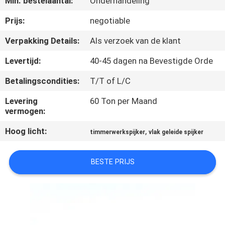
Min. bestelaantal:
Onderhandeling
CONTACTEER
ONS
Prijs:
negotiable
Verpakking Details:
Als verzoek van de klant
VERZOEK
Levertijd:
40-45 dagen na Bevestigde Orde
OM EEN
Betalingscondities:
T/T of L/C
CITAAT
Levering
60 Ton per Maand
vermogen:
SITEMAP
Hoog licht:
,
timmerwerkspijker
vlak geleide spijker
PRIVACY
BESTE PRIJS
POLICY