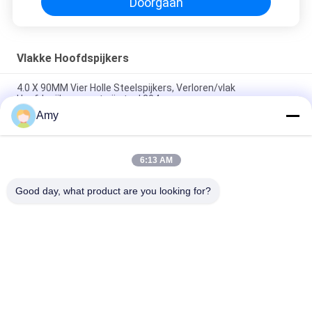
Doorgaan
Vlakke Hoofdspijkers
4.0 X 90MM Vier Holle Steelspijkers, Verloren/vlak
Hoofdspijkersroestvrij staal 304
Amy
40MM X 1,9 Roestvrij staal het Eindigen Spijkers Vlakke
Hoofdtype Holle Steel
6:13 AM
Houten het Project van de 65MM X 2,5 het Geruite Vlakke
Hoofdspijkers Holle Steel Bevestigen
Good day, what product are you looking for?
populaire categorieën
Alle
Roestvrij 
Plastic 
Staalspijkers
Hoofdspijkers
De Spijkers Van De 
De Spijkers Van De 