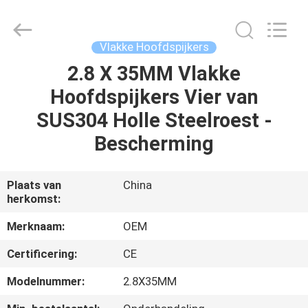
Yuanjia
Leren
Business
License.
All
Vlakke Hoofdspijkers
Rights
Reserved.
2.8 X 35MM Vlakke
HUIS
Hoofdspijkers Vier van
PRODUCTEN
SUS304 Holle Steelroest -
Bescherming
ONGEVEER
ONS
Plaats van
China
herkomst:
FABRIEKSREIS
Merknaam:
OEM
Certificering:
CE
KWALITEITSCONTROLE
Modelnummer:
2.8X35MM