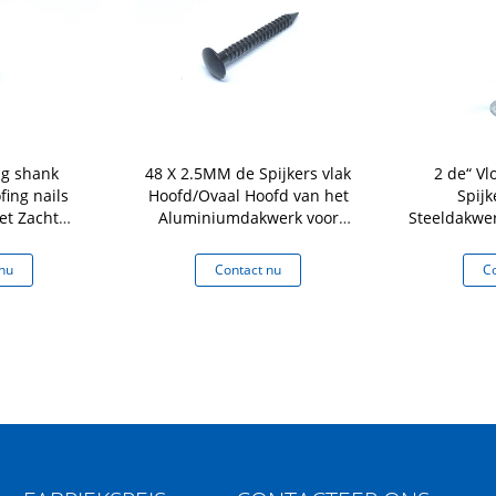
ng shank
48 X 2.5MM de Spijkers vlak
2 de“ Vl
ing nails
Hoofd/Ovaal Hoofd van het
Spijk
t Zacht
Aluminiumdakwerk voor
Steeldakwer
al
Spijkerkanon
van het A
Zacht Mate
nu
Contact nu
Co