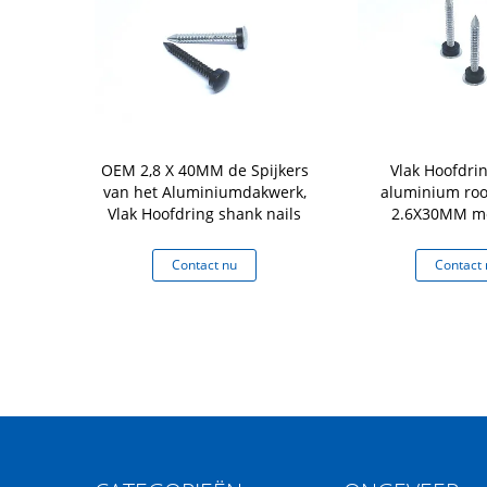
fdring shank
OEM 2,8 X 40MM de Spijkers
Vlak Hoofdri
g nails 2,6 X
van het Aluminiumdakwerk,
aluminium roof
M
Vlak Hoofdring shank nails
2.6X30MM me
Materia
 nu
Contact nu
Contact 