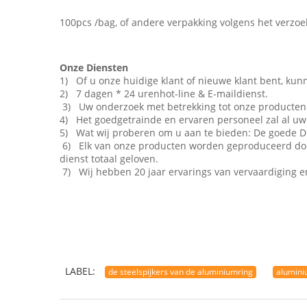
100pcs /bag, of andere verpakking volgens het verzoek
Onze Diensten
1) Of u onze huidige klant of nieuwe klant bent, kunn
2) 7 dagen * 24 urenhot-line & E-maildienst.
3) Uw onderzoek met betrekking tot onze producten 
4) Het goedgetrainde en ervaren personeel zal al uw
5) Wat wij proberen om u aan te bieden: De goede Di
6) Elk van onze producten worden geproduceerd door
dienst totaal geloven.
7) Wij hebben 20 jaar ervarings van vervaardiging en
LABEL:
de steelspijkers van de aluminiumring
alumini