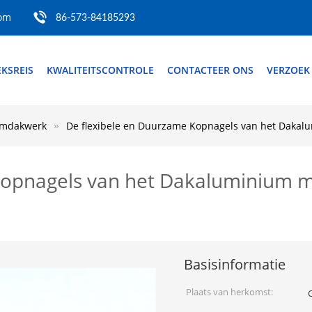
com
86-573-84185293
EKSREIS
KWALITEITSCONTROLE
CONTACTEER ONS
VERZOEK
iumdakwerk
De flexibele en Duurzame Kopnagels van het Dak
 Kopnagels van het Dakaluminium
Basisinformatie
Plaats van herkomst: