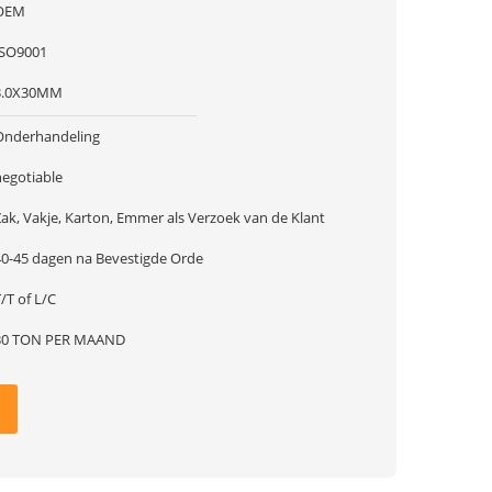
OEM
ISO9001
3.0X30MM
Onderhandeling
negotiable
Zak, Vakje, Karton, Emmer als Verzoek van de Klant
40-45 dagen na Bevestigde Orde
/T of L/C
30 TON PER MAAND