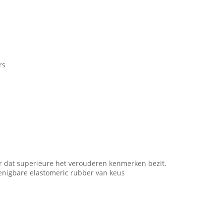
rs
r dat superieure het verouderen kenmerken bezit.
renigbare elastomeric rubber van keus