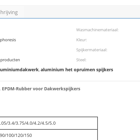
rijving
Wasmachinemateriaal:
phoresis
Kleur:
Spijkermateriaal:
mproducten
Steel:
 aluminiumdakwerk
aluminium het opruimen spijkers
,
, EPDM-Rubber voor Dakwerkspijkers
.05/3.4/3.75/4.0/4.2/4.5/5.0
/90/100/120/150