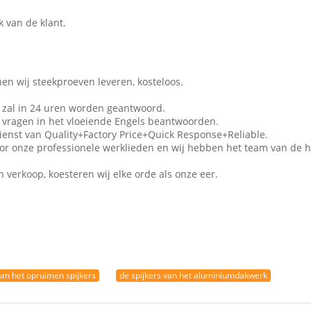
 van de klant.
en wij steekproeven leveren, kosteloos.
zal in 24 uren worden geantwoord.
 vragen in het vloeiende Engels beantwoorden.
enst van Quality+Factory Price+Quick Response+Reliable.
 onze professionele werklieden en wij hebben het team van de h
 verkoop, koesteren wij elke orde als onze eer.
um het opruimen spijkers
de spijkers van het aluminiumdakwerk